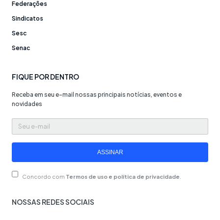
Federações
Sindicatos
Sesc
Senac
FIQUE POR DENTRO
Receba em seu e-mail nossas principais notícias, eventos e
novidades
Seu
e-
mail
ASSINAR
Concordo com
Termos de uso e política de privacidade
.
NOSSAS REDES SOCIAIS
F
I
Y
W